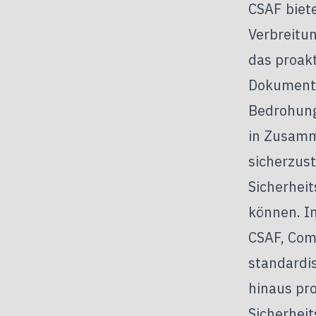
CSAF biete
Verbreitun
das proak
Dokumente
Bedrohung
in Zusamm
sicherzust
Sicherhei
können. I
CSAF, Com
standardi
hinaus pro
Sicherhei