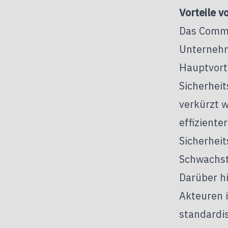
Vorteile v
Das Commo
Unternehme
Hauptvorte
Sicherhei
verkürzt w
effiziente
Sicherhei
Schwachst
Darüber h
Akteuren i
standardi