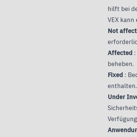
hilft bei
VEX kann 
Not affec
erforderli
Affected
:
beheben.
Fixed
: Be
enthalten.
Under Inv
Sicherheit
Verfügung 
Anwendung