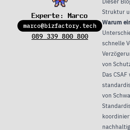
Dieser Blo
Struktur 
Experte:
Marco
Warum ein
marco@bizfactory.tech
Unterschi
089 339 800 800
schnelle V
Verzögerun
von Schut
Das CSAF 
standardi
von Schwa
Standardi
koordinier
nachhaltig