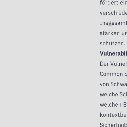
fördert ei
verschied
Insgesamt 
stärken un
schützen.
Vulnerabil
Der Vulner
Common Se
von Schwac
welche Sch
welchen B
kontextbe
Sicherhei